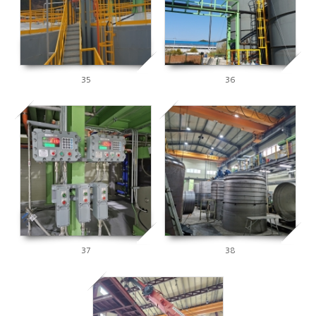
35
36
3677
3848
37
38
3894