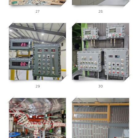
27
28
2691
2738
29
30
2757
2622