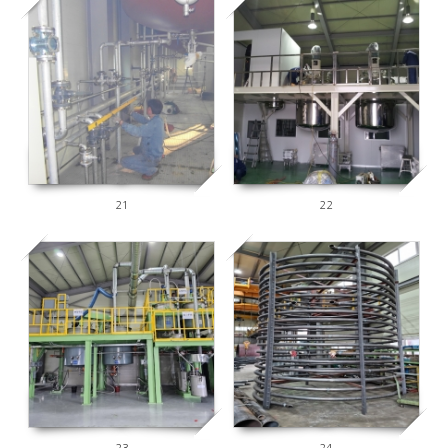
7778
8150
21
22
2631
2678