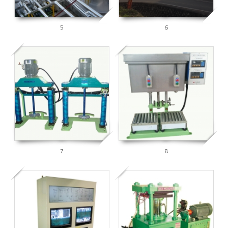
5
6
5925
5813
7
8
5734
6017