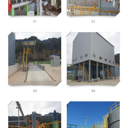
31
32
2662
2633
33
34
2617
3401