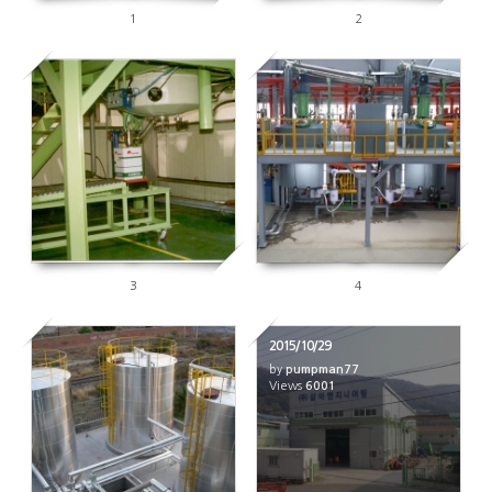
1
2
6250
6055
3
4
2015/10/29
by
pumpman77
5993
Views
6001