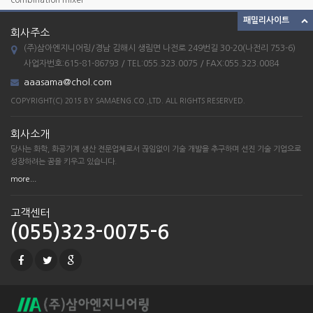
39
패밀리사이트
회사주소
38
(주)삼아엔지니어링/경남 김해시 생림면 나전로 249번길 30-20(나전리 753-6)
37
사업자번호:615-81-86793 / TEL:055.323.0075 / FAX:055.323.0084
ETC_23
aaasama@chol.com
combination mixer
COPYRIGHT(C) 2015 BY SAMAENG.CO.,LTD. ALL RIGHTS RESERVED.
39
회사소개
38
당사는 화학, 화공기계 생산 전문업체로서 끊임없이 기술 개발을 추구하며 선진 기술 기업으로
37
성장하려는 꿈을 키우고 있습니다.
more...
고객센터
(055)323-0075-6