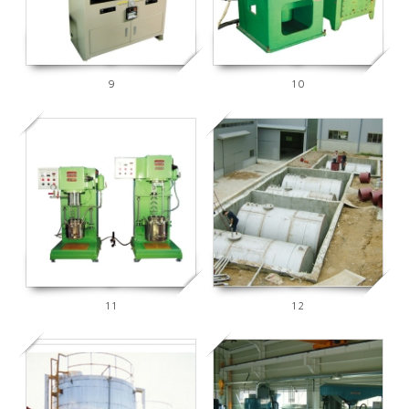
9
10
5933
5995
11
12
6280
6052