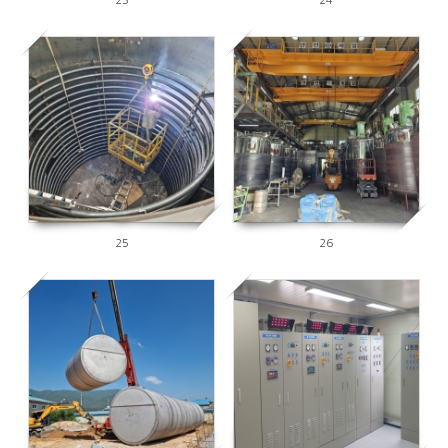
23
24
2703
2659
25
26
2460
2671