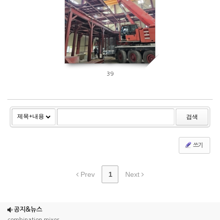
39
검색
쓰기
Prev
1
Next
ETC_23
공지&뉴스
combination mixer