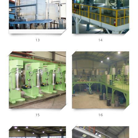
13
14
9622
5894
15
16