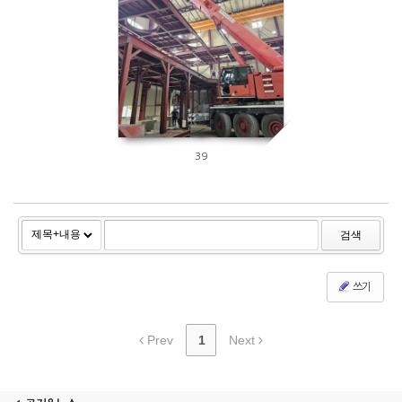
3890
39
검색
쓰기
Prev
1
Next
ETC_23
combination mixer