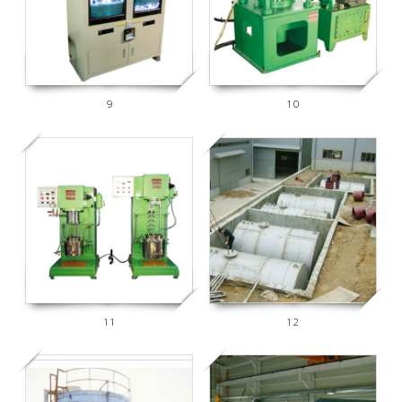
9
10
5931
5993
11
12