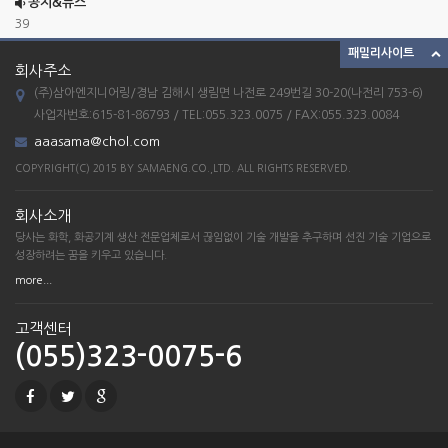
공지&뉴스
39
패밀리사이트
38
회사주소
37
(주)삼아엔지니어링/경남 김해시 생림면 나전로 249번길 30-20(나전리 753-6)
ETC_23
사업자번호:615-81-86793 / TEL:055.323.0075 / FAX:055.323.0084
aaasama@chol.com
combination mixer
COPYRIGHT(C) 2015 BY SAMAENG.CO.,LTD. ALL RIGHTS RESERVED.
39
38
회사소개
37
당사는 화학, 화공기계 생산 전문업체로서 끊임없이 기술 개발을 추구하며 선진 기술 기업으로
성장하려는 꿈을 키우고 있습니다.
more...
고객센터
(055)323-0075-6