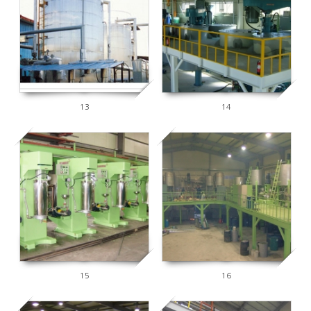
6279
6048
13
14
9616
5893
15
16