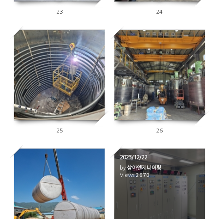
23
24
2697
2657
25
26
2023/12/22
by
삼아엔지니어링
2458
Views
2670