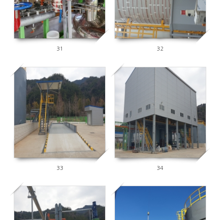
31
32
2660
2631
33
34
2613
3395