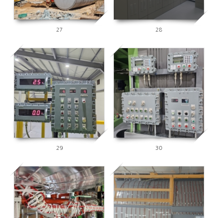
27
28
2689
2736
29
30
2755
2619