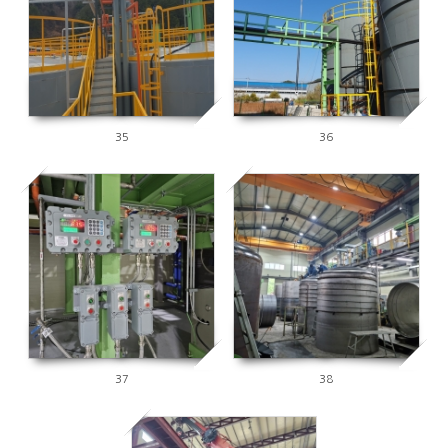
35
36
3673
3844
37
38