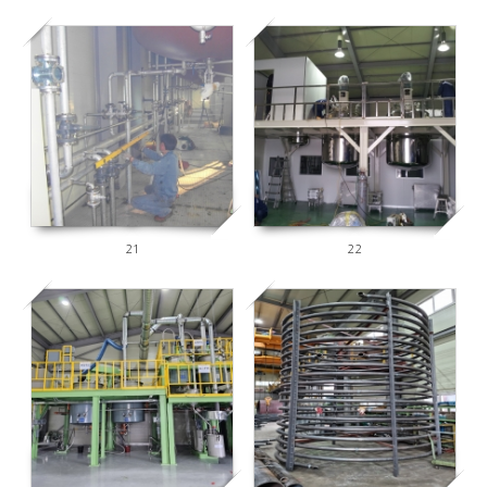
7776
8146
21
22
2628
2676