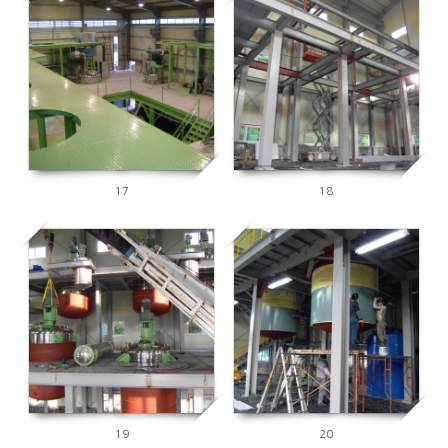
7782
6388
17
18
16015
7670
19
20