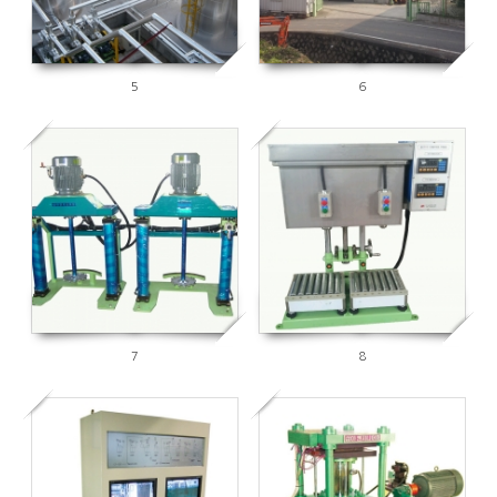
5
6
5923
5810
7
8
5733
6014