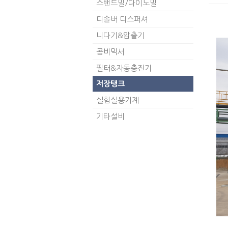
스탠드밀/다이노밀
디솔버 디스퍼셔
니다기&압출기
콤비믹서
필터&자동충진기
저장탱크
실험실용기계
기타설비