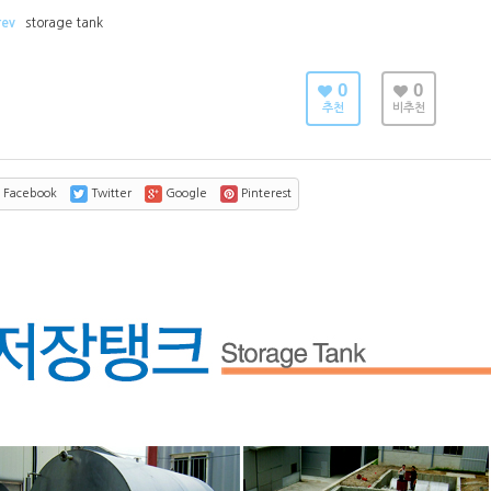
rev
storage tank
0
0
추천
비추천
Facebook
Twitter
Google
Pinterest