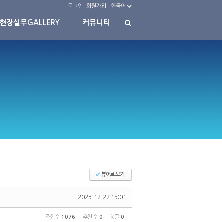
로그인
회원가입
한국어
현장실무GALLERY
커뮤니티
✔
뷰어로 보기
2023.12.22 15:01
조회 수
1076
추천 수
0
댓글
0