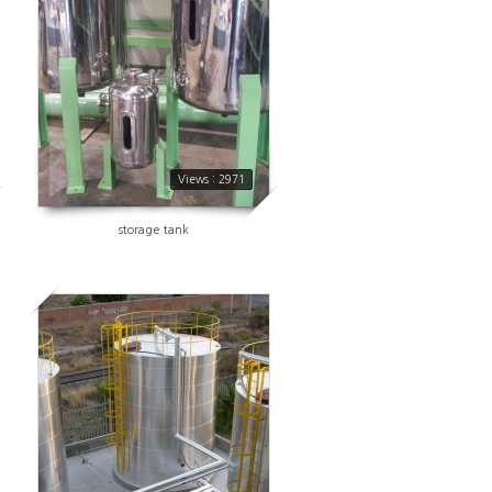
Views : 2971
storage tank
2953