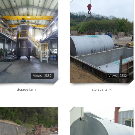
2837
2832
Views : 2837
Views : 2832
storage tank
storage tank
2836
2764