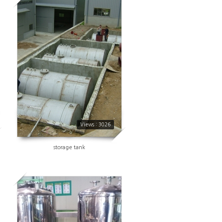
3026
Views : 3026
storage tank
2971