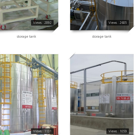
Views : 2892
Views : 2685
storage tank
storage tank
1131
1059
Views : 1131
Views : 1059