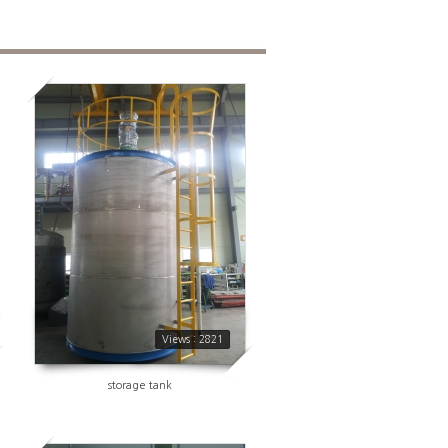
2821
Views : 2821
storage tank