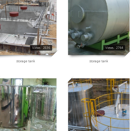
Views : 2836
Views : 2764
storage tank
storage tank
2892
2685