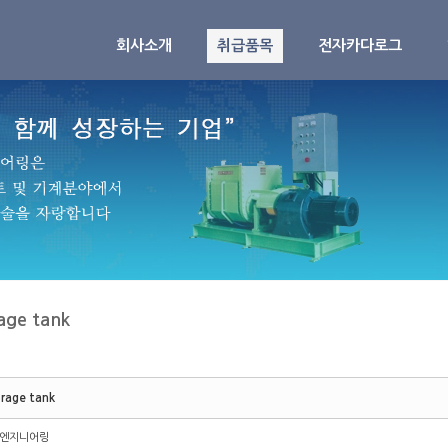
회사소개
취급품목
전자카다로그
age tank
rage tank
엔지니어링