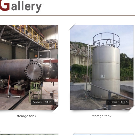
2831
5817
Views : 2831
Views : 5817
storage tank
storage tank