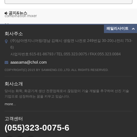
ETC_23
공지&뉴스
combination mixer
39
패밀리사이트
회사주소
38
(주)삼아엔지니어링/경남 김해시 생림면 나전로 249번길 30-20(나전리 753-
37
6)
ETC_23
사업자번호:615-81-86793 / TEL:055.323.0075 / FAX:055.323.0084
combination mixer
aaasama@chol.com
39
COPYRIGHT(C) 2015 BY SAMAENG.CO.,LTD. ALL RIGHTS RESERVED.
38
회사소개
37
당사는 화학, 화공기계 생산 전문업체로서 끊임없이 기술 개발을 추구하며 선진 기술
기업으로 성장하려는 꿈을 키우고 있습니다.
more...
고객센터
(055)323-0075-6