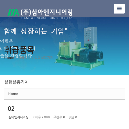
Sketchbook5, 스케치북5
취급품목
Sketchbook5, 스케치북5
Home
/ 취급품목
/ 실험실용기계
실험실용기계
Home
02
삼아엔지니어링
조회 수
2899
추천 수
0
댓글
0