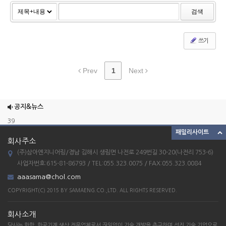
검색
쓰기
Prev
1
Next
ETC_23
combination mixer
공지&뉴스
39
패밀리사이트
38
회사주소
37
(주)삼아엔지니어링/경남 김해시 생림면 나전로 249번길 30-20(나전리 753-6)
ETC_23
사업자번호:615-81-86793 / TEL:055.323.0075 / FAX:055.323.0084
aaasama@chol.com
combination mixer
COPYRIGHT(C) 2015 BY SAMAENG.CO.,LTD. ALL RIGHTS RESERVED.
39
38
회사소개
37
당사는 화학, 화공기계 생산 전문업체로서 끊임없이 기술 개발을 추구하며 선진 기술 기업으로