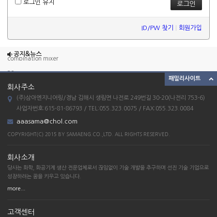
로그인 유지
ID/PW 찾기
|
회원가입
ETC_23
공지&뉴스
combination mixer
39
패밀리사이트
38
회사주소
(주)삼아엔지니어링/경남 김해시 생림면 나전로 249번길 30-20(나전리 753-6)
37
사업자번호:615-81-86793 / TEL:055.323.0075 / FAX:055.323.0084
ETC_23
aaasama@chol.com
combination mixer
COPYRIGHT(C) 2015 BY SAMAENG.CO.,LTD. ALL RIGHTS RESERVED.
39
회사소개
38
당사는 화학, 화공기계 생산 전문업체로서 끊임없이 기술 개발을 추구하며 선진 기술 기업으로
37
성장하려는 꿈을 키우고 있습니다.
more...
고객센터