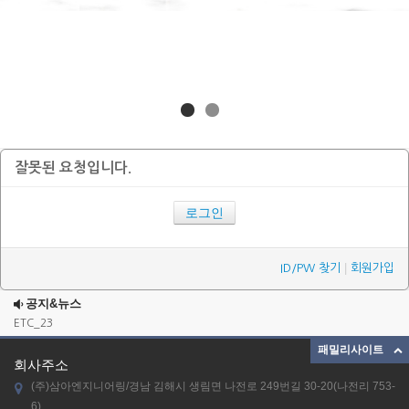
잘못된 요청입니다.
로그인
|
ID/PW 찾기
회원가입
공지&뉴스
ETC_23
패밀리사이트
combination mixer
회사주소
39
(주)삼아엔지니어링/경남 김해시 생림면 나전로 249번길 30-20(나전리 753-
38
6)